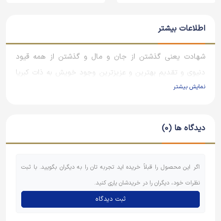
اطلاعات بیشتر
شهادت یعنی گذشتن از جان و مال و گذشتن از همه قیود
دنیوی و تقدیم بهترین و عزیزترین وجود خویش به ذات کبریا
نمایش بیشتر
آری شلمچه ، فاو، دهلاویه و هویزه و شرهانی، طلائیه و مجنون
و …
دیدگاه ها (0)
هر روز برای ما به بلندای تاریخ انسانیت مثنوی می سرایند و
فرزندان امروزی حضرت روح الله، انگار با رزمندگان دیروزی در
جبهه ها زندگی کردند
اگر این محصول را قبلاً خریده اید تجربه تان را به دیگران بگویید. با ثبت
خلوت انس با شهدا را با هیچ حس و حالی نمی توان مقایسه و
نظرات خود، دیگران را در خریدشان یاری کنید.
توصیف کرد.
ثبت دیدگاه