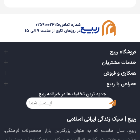
مستند ثانیه های انس روایت هایی کوتاه از خاطرات حماسی و
معنوی فرزندان عاشورایی حضرت روح الله(قدس سره) می باشد
که در قالب 18 کلیپ پراحساس به تصویر در آمده است .
شماره تماس:
02591002425
در روزهای کاری از ساعت 9 الی 15
از جمله کسانی که در این مستند به خاطره گویی از شهداء و
رزمندگان 8 سال دفاع مقدس می پردازند می توان به حجت
فروشگاه ربیع
الاسلام ماندگاری ، حاج حسین یکتا ، برادر آزاده حجت الاسلام
خدمات مشتریان
نریمیسا ، سردار باقرزاده ، حجت الاسلام آقا تهرانی و… اشاره کرد
همکاری و فروش
مستند ثانیه های انس مناسب برای تمام گروه های سنی به
همراهی با ربیع
ویژه جوانان نوجوانان باشد تا با یاد و خاطره رزمندگان اسلام
جدید ترین تخفیف ها در خبرنامه ربیع
هر چه بیشتر در پاسداری و نگهداری از انقلاب اسلامی کوشا
باشند .
ربیع | سبک زندگی ایرانی اسلامی
ربیع، سال هاست که به عنوان بزرگترین بازار محصولات فرهنگی،
مذهبی و هنری در کشور فعالیت می کند و تمرکز اصلی خود را بر