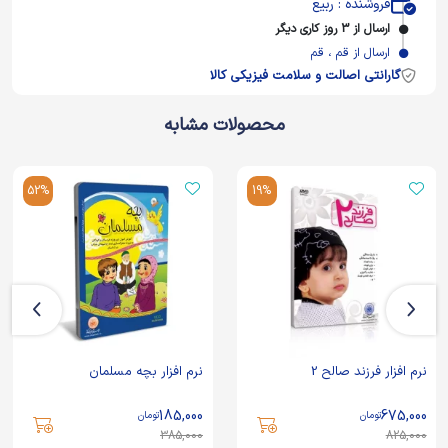
فروشنده : ربیع
ارسال از 3 روز کاری دیگر
ارسال از قم ، قم
گارانتی اصالت و سلامت فیزیکی کالا
محصولات مشابه
52%
19%
نرم افزار فرزند صالح 2
نرم افزار بچه مسلمان
185,000
675,000
تومان
تومان
385,000
825,000