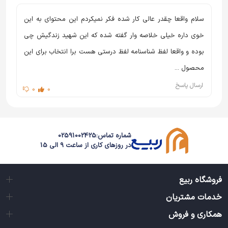
روز شمار زندگی شهید- سیره و سبک زندگی شهید- نماز - دعا -
سلام واقعا چقدر عالی کار شده فکر نمیکردم این محتوای به این
صلوات - کار فرهنگی - محرم و صفر - زیارت حضرت معصومه
خوی داره خیلی خلاصه وار گفته شده که این شهید زندگیش چی
- سربند حضرت زهرا - پیاده روی کربلا- ستاره و درجه - عقد
بوده و واقعا لفظ شناسنامه لفظ درستی هست برا انتخاب برای این
اخوت - اگر نمی رفتیم - فرمانده دبابه - محسن از زبان مادر -
محصول ...
تقصیر خودش بود - فرازی از وصیت نامه شهید
ارسال پاسخ
0
0
شماره تماس:
02591002425
در روزهای کاری از ساعت 9 الی 15
فروشگاه ربیع
خدمات مشتریان
همکاری و فروش