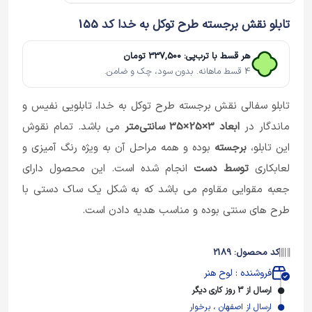
تابلو نقش برجسته طرح توکل به خدا کد 155
هر قسط با ترب‌پی: 337,500 تومان
4 قسط ماهانه. بدون سود، چک و ضامن.
تابلو سفالی نقش برجسته طرح توکل به خدا، تابلویی نفیس و
ماندگار در
ابعاد 3×25×35 سانتی‌متر
می باشد. تمام نقوش
این تابلو،
برجسته
بوده و همه مراحل آن به ویژه رنگ آمیزی و
لعابکاری
توسط دست
انجام شده است. این محصول دارای
جعبه مقوایی مقاوم می باشد که به شکل یک ساک دستی با
طرح های سنتی بوده و مناسب هدیه دادن است.
کد محصول: 2189
فروشنده : لوح هنر
ارسال از 3 روز کاری دیگر
ارسال از اصفهان ، برخوار