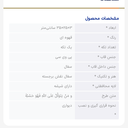
مشخصات محصول
ابعاد *
3×25×35 سانتی‌متر
رنگ *
قهوه ای
تعداد تکه *
یک تکه
جنس قاب *
پی وی سی
جنس داخل قاب *
سفال
هنر و تکنیک *
سفال نقش برجسته
لایه محافظتی *
دارای شیشه
متن طرح
و مَنْ یَتَوَکَّلْ عَلَی اللّهِ فَهُوَ حَسْبُهُ
نحوه قراری گیری و نصب
دیواری
*