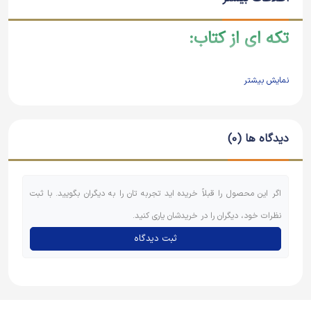
تکه ای از کتاب:
حالا دو سال بود که زندگی در زندان را می گذراندم. یک روز با شگفتی وقتی
نمایش بیشتر
با زندانیان در حیاط هواخوری می کردیم، ناگهان کسی را دیدم که باورم نمی
شد سروکارش به زندان بیفتد: علی بنی سعیدی، همان جاسوس ساواکی و
دیدگاه ها (0)
کارمند شرکت نفت، از دوستان هم محله ام. به طرفش رفتم و او را در آغوش
کشیدم و سر و رویش را غرق بوسه کردم. خوشحال از دیدنش، خندان
گفتم: انت وین، اهنا وین؟ شنو تسوی هنا؟ علی روی زمین نشست: هیچی،
اگر این محصول را قبلاً خریده اید تجربه تان را به دیگران بگویید. با ثبت
بایک اتهام الکی آوردند. ازهرکسی خوششان بیاید یک تهمت سیاسی به او
نظرات خود، دیگران را در خریدشان یاری کنید.
میزنند و می فرستندش ناکجاآباد!
ثبت دیدگاه
منبع: ملاصالح؛ص.58