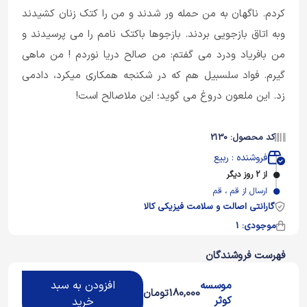
کردم. ناگهان به من حمله ور شدند و من را کتک زنان کشیدند
وبه اتاق بازجویی بردند. بازجوها باکتک نامم را می پرسیدند و
من بافریاد ودرد می گفتم: من صالح دریا نوردم ! من ماهی
گیرم. فواد سلسبیل هم که در شکنجه همکاری میکرد، دادمی
زد. این ملعون دروغ می گوید؛ این ملاصالح است!
کد محصول: 2130
فروشنده : ربیع
از 2 روز دیگر
ارسال از قم ، قم
گارانتی اصالت و سلامت فیزیکی کالا
موجودی: 1
فهرست فروشندگان
افزودن به سبد
موسسه
180,000
تومان
کوثر
خرید