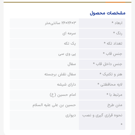
مشخصات محصول
ابعاد *
3×26×26 سانتی‌متر
رنگ *
سرمه ای
تعداد تکه *
یک تکه
جنس قاب *
پی وی سی
جنس داخل قاب *
سفال
هنر و تکنیک *
سفال نقش برجسته
لایه محافظتی *
دارای شیشه
مرتبط با *
امام حسین (ع)
متن طرح
حسین بن علی علیه السلام
نحوه قراری گیری و نصب
دیواری
*