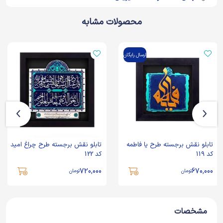
محصولات مشابه
ارسال رایگان
تابلو نقش برجسته طرح یا فاطمه
تابلو نقش برجسته طرح چراغ امید
کد 119
کد 122
720,000
670,000
تومان
تومان
مشخصات