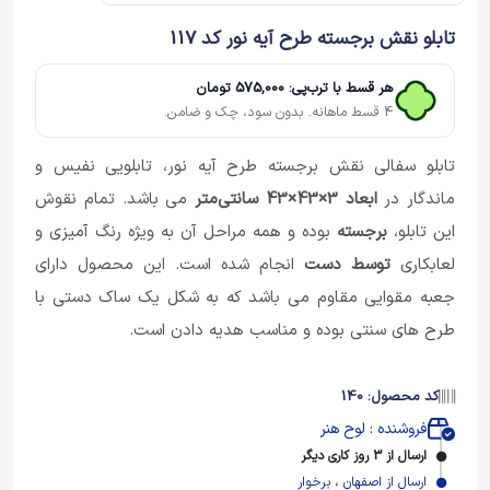
تابلو نقش برجسته طرح آیه نور کد 117
هر قسط با ترب‌پی: 575,000 تومان
4 قسط ماهانه. بدون سود، چک و ضامن.
تابلو سفالی نقش برجسته طرح آیه نور، تابلویی نفیس و
ماندگار در
ابعاد 3×43×43
سانتی‌متر
می باشد. تمام نقوش
این تابلو،
برجسته
بوده و همه مراحل آن به ویژه رنگ آمیزی و
لعابکاری
توسط دست
انجام شده است. این محصول دارای
جعبه مقوایی مقاوم می باشد که به شکل یک ساک دستی با
طرح های سنتی بوده و مناسب هدیه دادن است.
کد محصول: 140
فروشنده : لوح هنر
ارسال از 3 روز کاری دیگر
ارسال از اصفهان ، برخوار