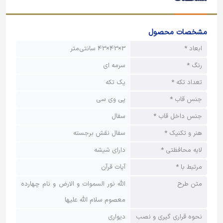
مشخصات محصول
ابعاد *
3×43×43 سانتی‌متر
رنگ *
سرمه ای
تعداد تکه *
یک تکه
جنس قاب *
پی وی سی
جنس داخل قاب *
سفال
هنر و تکنیک *
سفال نقش برجسته
لایه محافظتی *
دارای شیشه
مرتبط با *
آیات قرآن
متن طرح
الله نور السموات و الارض و نام چهارده
معصوم سلام الله علیها
نحوه قراری گیری و نصب
دیواری