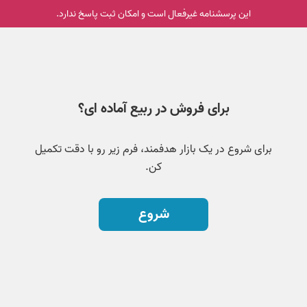
0
شماره تماس:
02591002425
در روزهای کاری از ساعت 9 الی 15
فروشگاه ربیع
خدمات مشتریان
همکاری و فروش
همراهی با ربیع
جدید ترین تخفیف ها در خبرنامه ربیع
ربیع | سبک زندگی ایرانی اسلامی
ربیع، سال هاست که به عنوان بزرگترین بازار محصولات فرهنگی،