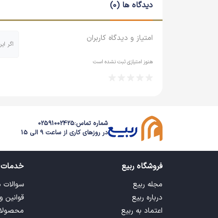
دیدگاه ها (0)
امتیاز و دیدگاه کاربران
اگر ای
هنوز امتیازی ثبت نشده است
شماره تماس:
02591002425
در روزهای کاری از ساعت 9 الی 15
فروشگاه ربیع
خدمات 
مجله ربیع
سوالات 
درباره ربیع
قوانین و
اعتماد به ربیع
محصولا