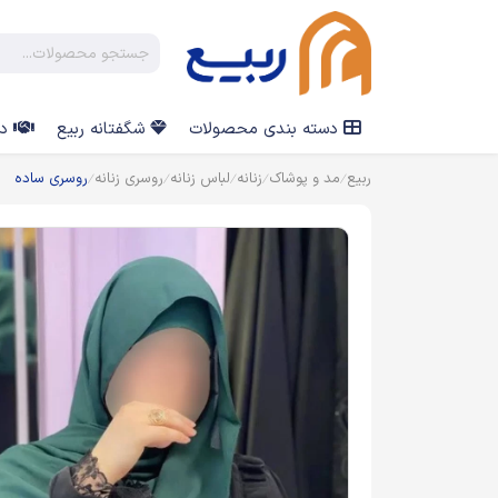
دسته بندی محصولات
شگفتانه ربیع
در
ربیع
مد و پوشاک
زنانه
لباس زنانه
روسری زنانه
روسری ساده