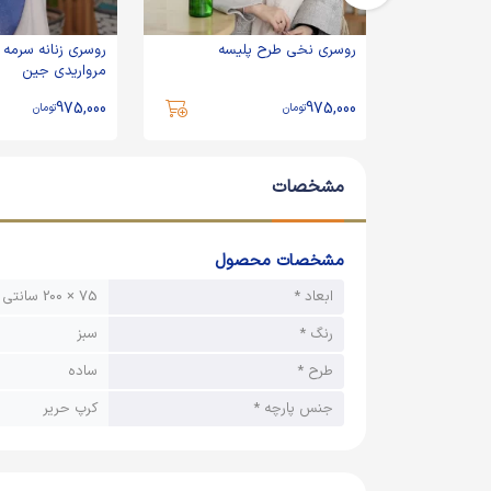
کد 503
روسری نخی طرح پلیسه
روسری زنانه سرمه 
مرواریدی جین
975,000
975,000
تومان
تومان
مشخصات
مشخصات محصول
ابعاد *
75 × 200 سانتی متر
رنگ *
سبز
طرح *
ساده
جنس پارچه *
کرپ حریر