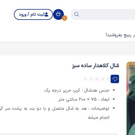
ثبت نام / ورود
0
 ربیع بفروشید!
شال کلاهدار ساده سبز
جنس هدشال : كرپ حرير درجه یک
ابعاد : 75 × 200 سانتی متر
توضیحات : هد به شال متصل و با دو بند به پشت سر گر
انجام میشه