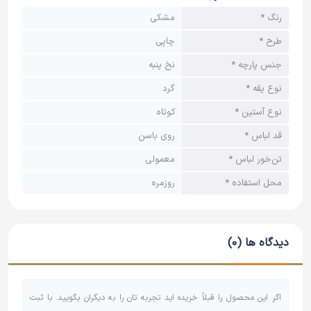
رنگ *
مشکی
طرح *
چاپی
جنس پارچه *
نخ پنبه
نوع یقه *
گرد
نوع آستین *
کوتاه
قد لباس *
روی باسن
تن‌خور لباس *
معمولی
محل استفاده *
روزمره
دیدگاه ها (0)
اگر این محصول را قبلاً خریده اید تجربه تان را به دیگران بگویید. با ثبت