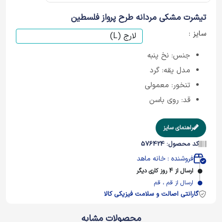
تیشرت مشکی مردانه طرح پرواز فلسطین
سایز :
جنس: نخ پنبه
مدل یقه: گرد
تنخور: معمولی
قد: روی باسن
راهنمای سایز
کد محصول: 576424
فروشنده : خانه ماهد
ارسال از 4 روز کاری دیگر
ارسال از قم ، قم
گارانتی اصالت و سلامت فیزیکی کالا
محصولات مشابه