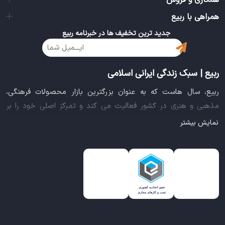
همکاری و فروش
همراهی با ربیع
جدید ترین تخفیف ها در خبرنامه ربیع
ربیع | سبک زندگی ایرانی اسلامی
ربیع، سال هاست که به عنوان بزرگترین بازار محصولات فرهنگی،
مذهبی و هنری در کشور فعالیت می کند و تمرکز اصلی خود را بر
سبک زندگی ایرانی اسلامی قرار داده است. این بازار مجموعه کاملی از
نمایش بیشتر
بهترین محصولات سبک زندگی سالم را فراهم آورده تا تمام نیازهای
شما را برای خرید اینترنتی کالاهای فرهنگی، مذهبی و هنری برآورده
نماید.
ایده خلاقانه عرضه محصولات فرهنگی در بستر اینترنت باعث شد تا
ربیع، علاوه بر داشتن نماد اعتماد الکترونیکی و مجوز سازمان صنفی
رایانه ای کشور، گواهی شرکت خلاق را از معاونت علمی و فناوری
ریاست جمهوری دریافت نماید و در خلق تجربه یک خرید آنلاین