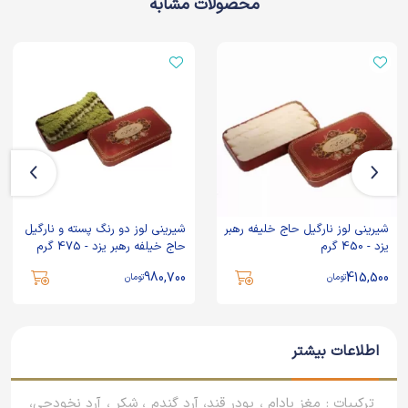
محصولات مشابه
شیرینی لوز نارگیل حاج خلیفه رهبر
شیرینی لوز دو رنگ پسته و نارگیل
یزد - 450 گرم
حاج خیلفه رهبر یزد - 475 گرم
980,700
415,500
تومان
تومان
اطلاعات بیشتر
ترکیبات : مغز بادام ، پودر قند، آرد گندم ، شکر ، آرد نخودچی،