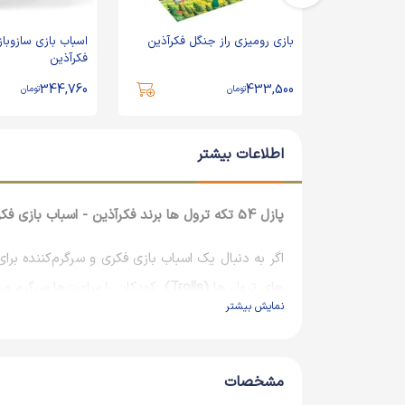
کاردستی دنیای زیر آب 2 جی جی
بازی رومیزی راز جنگل فکرآذین
اسباب بازی سازوباز
فکرآذین
344,760
433,500
تومان
تومان
اطلاعات بیشتر
پازل 54 تکه ترول ها برند فکرآذین - اسباب بازی فکری و سرگرم‌کننده برای کودکان
اگر به دنبال یک اسباب بازی فکری و سرگرم‌کننده ب
های ترول ها
(Trolls)
، کودکان را ساعت‌ها سرگرم می
نمایش بیشتر
ویژگی‌های اصلی پازل 54 تکه ترول ها:
تعداد قطعات
: 54 تکه
مشخصات
ابعاد پازل
: 19.5 × 13 سانتیمتر