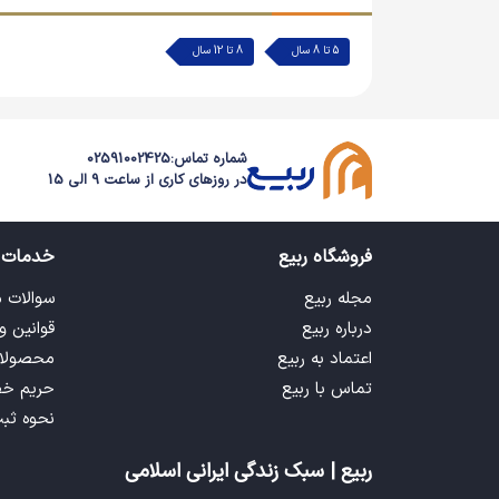
5 تا 8 سال
8 تا 12 سال
شماره تماس:
02591002425
در روزهای کاری از ساعت 9 الی 15
فروشگاه ربیع
خدمات 
مجله ربیع
سوالات 
درباره ربیع
قوانین و
اعتماد به ربیع
محصولا
تماس با ربیع
حریم خ
نحوه ثب
ربیع | سبک زندگی ایرانی اسلامی