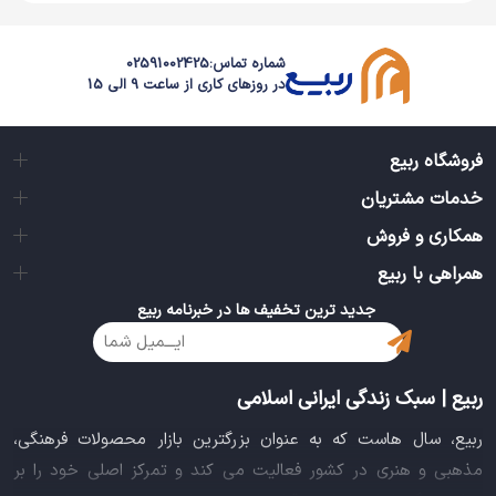
وسیله بازی سرگرم کننده بلکه به عنوان یک شی تزئینی در اتاق
خواب کودکان یا مهد کودک ها می توان از آن استفاده نمود.
شماره تماس:
02591002425
در روزهای کاری از ساعت 9 الی 15
ضمن آنکه این عروسک زیبا در حین بازی به بالا رفتن مهارت
هایی چون ایجاد هماهنگی بین چشم و دست، توانایی حرکتی
فروشگاه ربیع
ظریف و خیال پردازی کمک می کند. همچنین بر اساس تئوری
خدمات مشتریان
هوش های 9 گانه گاردنر عروسک هزار پا 28 پا نی نی می در
همکاری و فروش
ارتقای هوش درون فردی و کلامی-زبانی نیز تأثیر گذار است.
همراهی با ربیع
هزار پا 28 پا کوچولوی دوست داشتنی فاقد مواد شیمیایی و
جدید ترین تخفیف ها در خبرنامه ربیع
رنگ های سمی می باشد و ضد حساسیت است و از این بابت
حفظ سلامتی کودکان را به طور کامل تضمین می کند. همین
ربیع | سبک زندگی ایرانی اسلامی
طور با توجه به وزن و ابعاد بسیار مناسبی که دارد به راحتی
قابل حمل و جا به جایی توسط کودکان می باشد و آنها می
ربیع، سال هاست که به عنوان بزرگترین بازار محصولات فرهنگی،
توانند به تنهایی عروسک هزار پا 28 پا نی نی می را همراه با
مذهبی و هنری در کشور فعالیت می کند و تمرکز اصلی خود را بر