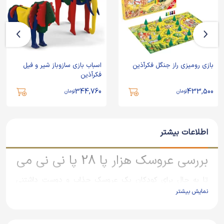
بازی رومیزی راز جنگل فکرآذین
اسباب بازی سازوباز شیر و فیل
فکرآذین
344,760
433,500
تومان
تومان
اطلاعات بیشتر
بررسی عروسک هزار پا 28 پا نی نی می
تا به حال برای کودکان یک عروسک جذاب و دوست داشتنی
نمایش بیشتر
هدیه برده اید؟ حتمأ اگر این تجربه را داشته اید شور و اشتیاق
آنها را هم در هنگام دیدن آن عروسک حس کرده اید. همه ما