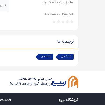
امتیاز و دیدگاه کاربران
اگر ای
هنوز امتیازی ثبت نشده است
برچسب ها
5 تا 8 سال
3 تا 5 سال
شماره تماس:
02591002425
در روزهای کاری از ساعت 9 الی 15
فروشگاه ربیع
خدمات 