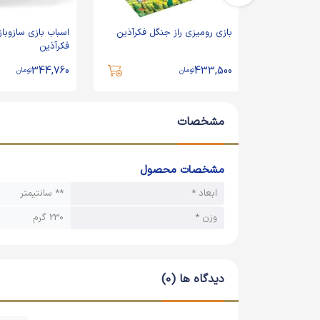
کاردستی دنیای زیر آب 2 جی جی
بازی رومیزی راز جنگل فکرآذین
اسباب بازی سازوباز
فکرآذین
344,760
433,500
تومان
تومان
مشخصات
مشخصات محصول
ابعاد *
** سانتیمتر
وزن *
230 گرم
دیدگاه ها (0)