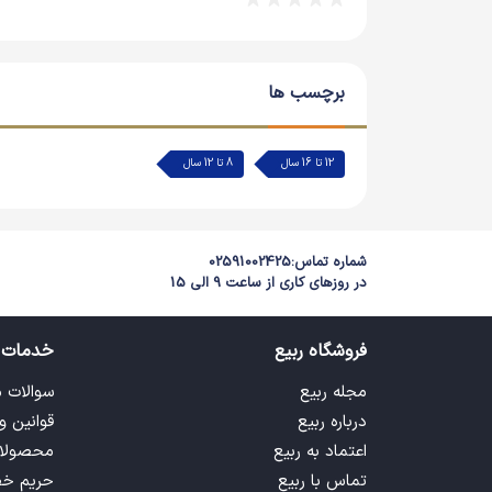
برچسب ها
12 تا 16 سال
8 تا 12 سال
شماره تماس:
02591002425
در روزهای کاری از ساعت 9 الی 15
فروشگاه ربیع
خدمات 
مجله ربیع
سوالات 
درباره ربیع
قوانین و
اعتماد به ربیع
محصولا
تماس با ربیع
حریم خ