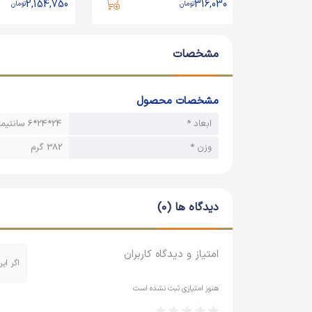
2,154,750
316,030
تومان
تومان
مشخصات
مشخصات محصول
ابعاد *
24*24*6 سانتیمتر
وزن *
382 گرم
دیدگاه ها (0)
امتیاز و دیدگاه کاربران
اگر ای
هنوز امتیازی ثبت نشده است