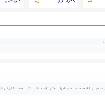
316,030
1,101,685
تومان
تومان
ن محصول را قبلاً خریده اید تجربه تان را به دیگران بگویید. با ثبت نظرات خود، دیگران را در خر