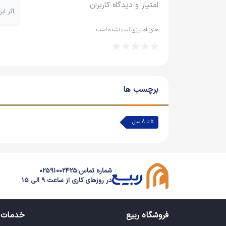
امتیاز و دیدگاه کاربران
اگر ای
هنوز امتیازی ثبت نشده است
برچسب ها
5 تا 8 سال
شماره تماس:
02591002425
در روزهای کاری از ساعت 9 الی 15
فروشگاه ربیع
خدمات 