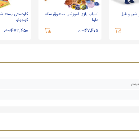
 شیر و فیل
اسباب بازی آموزشی صندوق سکه
ماوا
کوچولو
473,450
67,405
تومان
تومان