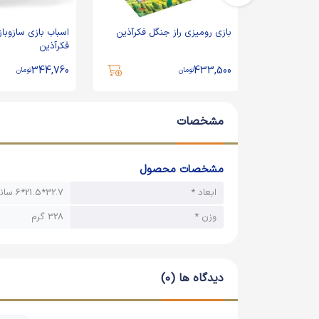
کاردستی دنیای زیر آب 2 جی جی
بازی رومیزی راز جنگل فکرآذین
اسباب بازی سازوباز
فکرآذین
344,760
433,500
تومان
تومان
مشخصات
مشخصات محصول
ابعاد *
32.7*21.5*6 سانتیمتر
وزن *
328 گرم
دیدگاه ها (0)