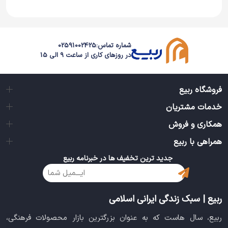
طراحی VIP:
طرح نگارا اختصاصی بوده و با نمونه‌های
کپی شده بازاری تفاوت کیفی فاحشی دارد.
شماره تماس:
02591002425
دوام بی‌نظیر:
نخ‌های ابریشم به کار رفته در گلدوزی با
در روزهای کاری از ساعت 9 الی 15
شستشو دچار پرزدهی یا تغییر رنگ نمی‌شوند.
پوشش کامل:
آستین‌های مچ‌دار نگارا نیاز شما به پوشیدن
فروشگاه ربیع
ساق‌دست را کاملاً برطرف می‌کند.
خدمات مشتریان
همکاری و فروش
ثبات روی سر:
مهندسی برش در مدل‌های یاسمین یا جده
همراهی با ربیع
که طرح نگارا روی آن‌ها اجرا می‌شود، ایستایی فوق‌العاده‌ای
جدید ترین تخفیف ها در خبرنامه ربیع
به چادر می‌دهد.
ربیع | سبک زندگی ایرانی اسلامی
ربیع، سال هاست که به عنوان بزرگترین بازار محصولات فرهنگی،