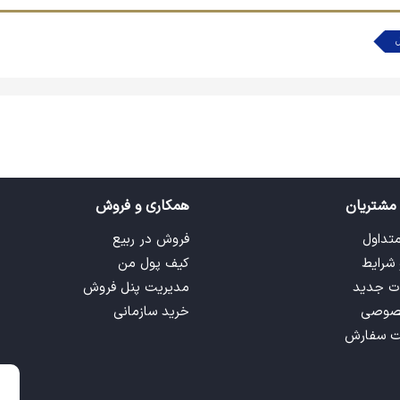
 باشد و با وجود جعبه مقوایی از بالا بازشو اش به آسانی قابل حمل و ج
علاوه بر آنکه ساعت ها کودک را سرگرم کند به رشد ذهن و فکر او نیز کم
مشتریان
همکاری و فروش
متداول
فروش در ربیع
 شرایط
کیف پول من
ت جدید
مدیریت پنل فروش
صوصی
خرید سازمانی
ت سفارش