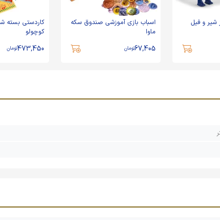
 شیر و فیل
اسباب بازی آموزشی صندوق سکه
ماوا
کوچولو
473,450
67,405
تومان
تومان