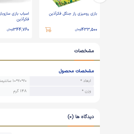
کاردستی دنیای زیر آب 2 جی جی
بازی رومیزی راز جنگل فکرآذین
اسباب بازی سازوباز
فکرآذین
344,760
433,500
تومان
تومان
مشخصات
مشخصات محصول
ابعاد *
20*20*10 سانتیمتر
وزن *
148 گرم
دیدگاه ها (0)