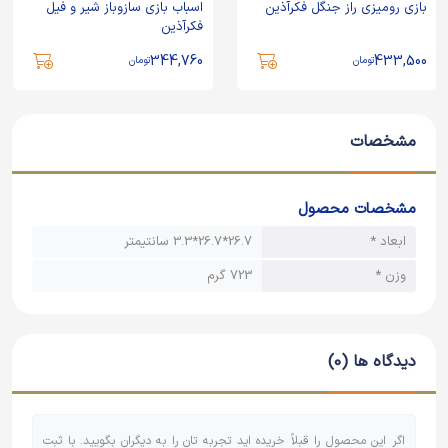
بازی رومیزی راز جنگل فکرآذین
اسباب بازی سازوباز شیر و فیل
فکرآذین
344,760
433,500
تومان
تومان
مشخصات
مشخصات محصول
ابعاد *
26.7*26.7*3.3 سانتیمتر
وزن *
723 گرم
دیدگاه ها (0)
اگر این محصول را قبلاً خریده اید تجربه تان را به دیگران بگویید. با ثبت