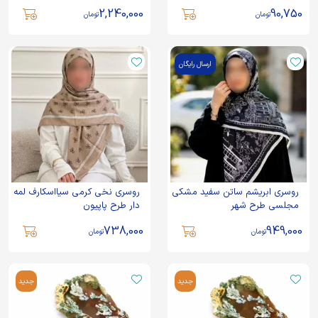
2,240,000
90,750
تومان
تومان
ارسال رایگان
روسری ابریشم ساتن سفید مشکی
روسری نخی کرمی سیااسکارف لمه
مجلسی طرح شهر
دار طرح پاپیون
738,000
949,000
تومان
تومان
جدید
جدید