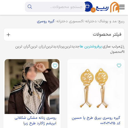
0
ربیع
مد و پوشاک
دخترانه
اکسسوری دخترانه
گیره روسری
فیلتر محصولات
مرتب سازی:
پرفروشترین ها
جدیدترین
پربازدیدترین
ارزان ترین
گران ترین
91
محصول
گیره روسری بیرق طرح یا حسین
روسری زنانه مشکی شکلاتی
کد 00203025
ابریشم ژاکارد طرح زبرا