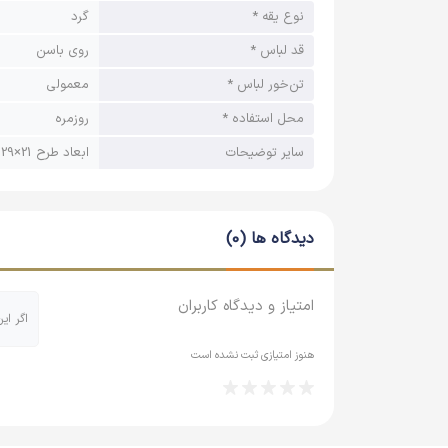
نوع یقه *
گرد
قد لباس *
روی باسن
تن‌خور لباس *
معمولی
محل استفاده *
روزمره
سایر توضیحات
ابعاد طرح 21×29 سانتی متر
دیدگاه ها (0)
امتیاز و دیدگاه کاربران
اگر ای
هنوز امتیازی ثبت نشده است