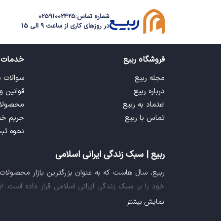
شماره تماس:
02591002425
در روزهای کاری از ساعت 9 الی 15
فروشگاه ربیع
خدمات 
مجله ربیع
سوالات 
درباره ربیع
قوانین و
اعتماد به ربیع
محصولا
تماس با ربیع
حریم خ
نحوه ثب
ربیع | سبک زندگی ایرانی اسلامی
ربیع، سال هاست که به عنوان بزرگترین بازار محصولا
خود را بر سبک زندگی ایرانی اسلامی قرار داده است. 
فراهم آورده تا تمام نیازهای شما را برای خرید اینترنتی
نمایش بیشتر
ایده خلاقانه عرضه محصولات فرهنگی در بستر اینترنت ب