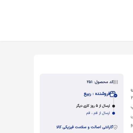
کد محصول: 251
ی
فروشنده : ربیع
. طرح موردنظر در ابعاد 21×29
ارسال از 5 روز کاری دیگر
پ
ارسال از قم ، قم
ی
و
گارانتی اصالت و سلامت فیزیکی کالا