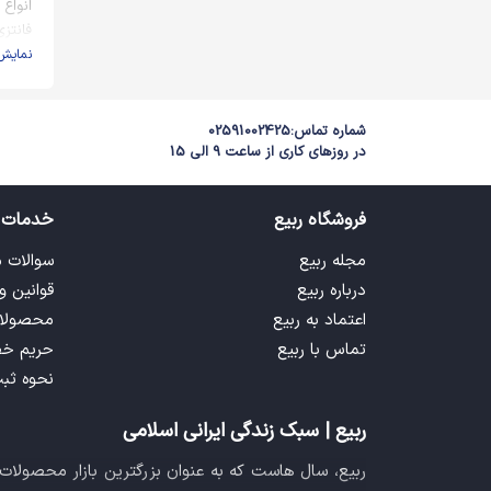
انواع
فانتزی
نمایش
شماره تماس:
02591002425
در روزهای کاری از ساعت 9 الی 15
فروشگاه ربیع
خدمات 
مجله ربیع
سوالات 
درباره ربیع
قوانین و
اعتماد به ربیع
محصولا
تماس با ربیع
حریم خ
نحوه ثب
ربیع | سبک زندگی ایرانی اسلامی
ربیع، سال هاست که به عنوان بزرگترین بازار محصولا