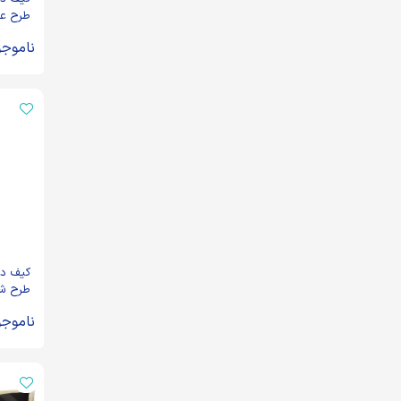
طرح ع
ناموجو
کیف دو
طرح شه
رقم می
ناموجو