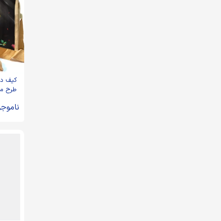
کیف دو
طرح م
باجانان
ناموجو