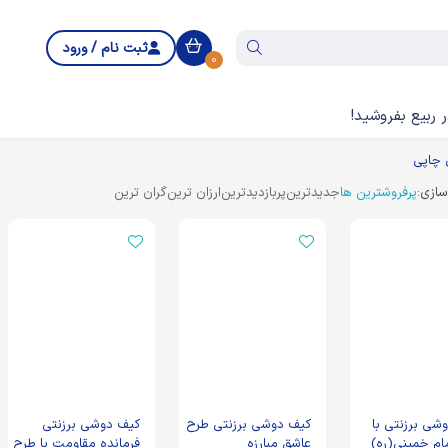
ثبت نام / ورود
0
 ربیع بفروشید!
چاپی
ازی:
پرفروشترین ها
جدیدترین
پربازدیدترین
ارزان ترین
گران ترین
شی برزنتی با
کیف دوشی برزنتی طرح
کیف دوشی برزنتی
ام خمینی(ره)
عاشق مبارزه
فرمانده مقاومت با طرح