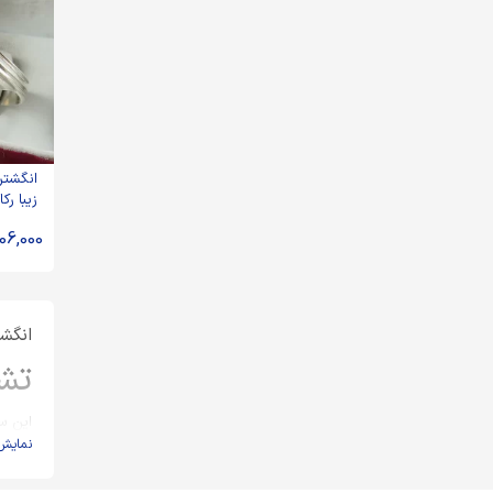
انگشتر 
زیبا رک
59162
06,000
انگشت
تش
این سن
نمایش
که رنگ
راه‌ه