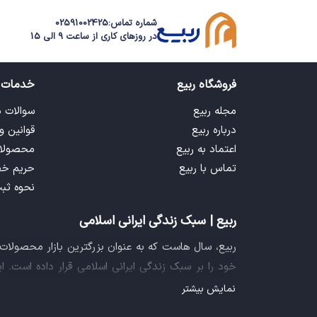
رنگ‌ه
شماره تماس:
02591002425
معا
در روزهای کاری از ساعت 9 الی 15
مکان‌
فروشگاه ربیع
خدمات 
چند بلور
مکان‌
مجله ربیع
سوالات 
نیجریه
درباره ربیع
قوانین و
جواهر 
اعتماد به ربیع
محصولا
همان 
تماس با ربیع
حریم خ
نگه
نحوه ثب
دشمن 
ربیع | سبک زندگی ایرانی اسلامی
خصوص 
استفا
ربیع، سال هاست که به عنوان بزرگترین بازار محصولا
خود را بر سبک زندگی ایرانی اسلامی قرار داده است. 
خو
فراهم آورده تا تمام نیازهای شما را برای خرید اینترنتی
نمایش بیشتر
تقویت
ایده خلاقانه عرضه محصولات فرهنگی در بستر اینترنت ب