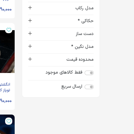
مدل رکاب
90,000
حکاکی *
دست ساز
مدل نگین *
محدوده قیمت
فقط کالاهای موجود
انگشتر
ارسال سریع
توپاز کد 5739
90,000