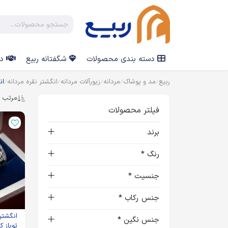
دسته بندی محصولات
شگفتانه ربیع
در
ربیع
مد و پوشاک
مردانه
زیورآلات مردانه
انگشتر نقره مردانه
ان
مرتب س
فیلتر محصولات
برند
رنگ *
جنسیت *
جنس رکاب *
انگشتر
جنس نگین *
توپاز کد 5768