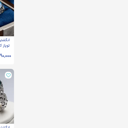
انگشتر
توپاز کد 5679
90,000
انگشتر 