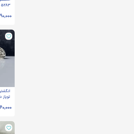
5283
90,000
انگشتر 
توپاز د
60,000
1221