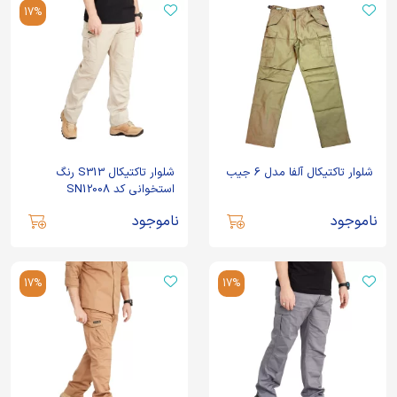
17%
شلوار تاکتیکال آلفا مدل 6 جیب
شلوار تاکتیکال S313 رنگ
استخوانی کد SN12008
ناموجود
ناموجود
17%
17%