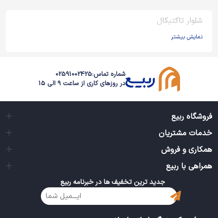
شلوار تاکتیکال
نمایش بیشتر
شماره تماس:
02591002425
در روزهای کاری از ساعت 9 الی 15
فروشگاه ربیع
خدمات مشتریان
همکاری و فروش
همراهی با ربیع
جدید ترین تخفیف ها در خبرنامه ربیع