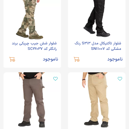
شلوار تاکتیکال مدل S313 رنگ
شلوار شش جیب چریکی برند
مشکی کد SN11007
رانگلر کد SC22037
ناموجود
ناموجود