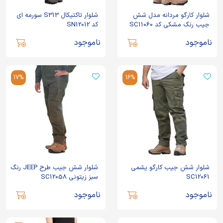
شلوار کارگو مردانه مدل شش
شلوار تاکتیکال S313 سورمه اي
جیب رنگ مشکی کد SC11060
کد SN12012
ناموجود
ناموجود
17%
16%
شلوار شش جیب کارگو یشمی
شلوار شش جیب طرح JEEP رنگ
SC12061
سبز زیتونی SC12058
ناموجود
ناموجود