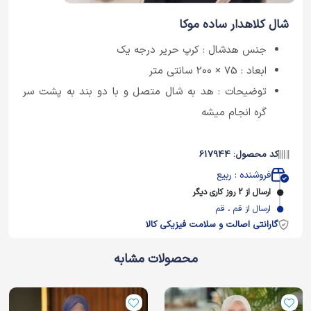
شال کلاهدار ساده موکا
جنس هدشال : كرپ حرير درجه یک
ابعاد : 75 × 200 سانتی متر
توضیحات : هد به شال متصل و با دو بند به پشت سر
گره انجام میشه
کد محصول: 617944
فروشنده : ربیع
ارسال از 2 روز کاری دیگر
ارسال از قم ، قم
گارانتی اصالت و سلامت فیزیکی کالا
محصولات مشابه