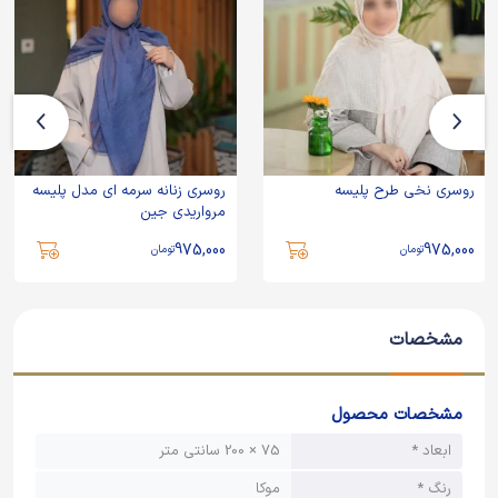
روسری نخی طرح پلیسه
روسری زنانه سرمه ای مدل پلیسه
مرواریدی جین
975,000
975,000
تومان
تومان
مشخصات
مشخصات محصول
ابعاد *
75 × 200 سانتی متر
رنگ *
موکا