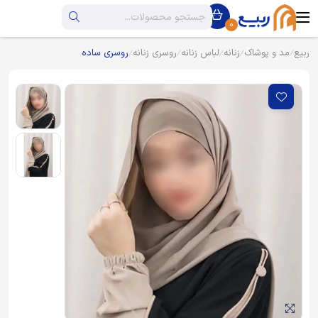
0
ربیع
مد و پوشاک
زنانه
لباس زنانه
روسری زنانه
روسری ساده