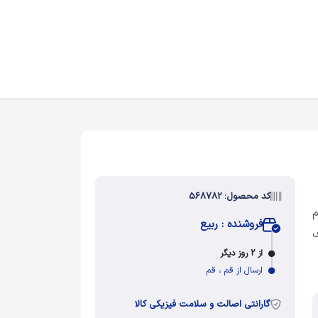
کد محصول: 568782
م
فروشنده : ربیع
ف
از 2 روز دیگر
ارسال از قم ، قم
گارانتی اصالت و سلامت فیزیکی کالا