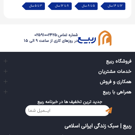
چیزی که در قسمت داخل ماشین‌اش وجود دارد را مشاهده
12 تا 16 سال
5 تا 8 سال
8 تا 12 سال
3 تا 5 سال
کند.
اسباب بازی ماشین آفرود تویوتا سفید طاها جزو ماشین‌های
شماره تماس:
02591002425
عقب کشی می‌باشد. یعنی هنگامی که کودک آن را به سمت
در روزهای کاری از ساعت 9 الی 15
عقب بکشد و رهایش کند، ماشین به سمت جلو شروع به
حرکت می‌کند و این امر باعث می‌شود تا شوق و هیجان کودک
فروشگاه ربیع
در حین بازی بالا برود و حس شادی را به مقدار بسیار زیادی
خدمات مشتریان
تجربه کند. همچنین در قسمت زیر اسباب بازی ماشین آفرود
همکاری و فروش
تویوتا سفید طاها، شفت فلزی قرار دارد و وجود این شفت
همراهی با ربیع
باعث شده که ماشین بتواند ظرفیت تحمل وزن بیشتری را
جدید ترین تخفیف ها در خبرنامه ربیع
داشته باشد و با فشار آوردن بر روی آن به آسانی نشکند و
همین طور شفت‌ها احتمال آسیب پذیری چرخ ماشین‌ها را هم
به صفر رسانده‌اند.
ربیع | سبک زندگی ایرانی اسلامی