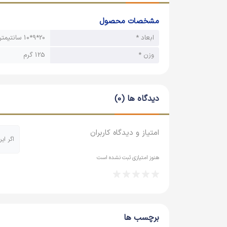
طراحی بامزه با چشم‌های متحرک:
این کمپرسی‌
مشخصات محصول
است.
ابعاد *
20*9*10 سانتیمتر
ابعاد مناسب برای کودکان:
وزن *
125 گرم
بگیرند و با آن‌ها بازی کنند.
وزن سبک:
وزن این اسباب بازی (125 گرم) بسیار سبک است و کودکان به راحتی می‌توانند آن را حمل کنند و با خود به هر جایی ببرند.
دیدگاه ها (0)
جنس پلاستیک:
این اسباب بازی از پلاستیک ساخ
کیفیت متوسط:
لازم به ذکر است که کیفیت ا
ممکن است در برابر ضربه‌های شدید یا استفاده
امتیاز و دیدگاه کاربران
اگر ای
مناسب برای بازی‌های تخیلی و نقش‌آفرینی:
این 
هنوز امتیازی ثبت نشده است
و خلاقیت آن‌ها را پرورش دهند.
تنوع رنگ:
این کمپرسی‌ها در رنگ‌های مختلفی 
مزایای بازی با اسباب بازی ماشین مدل مینی کمپرس
برچسب ها