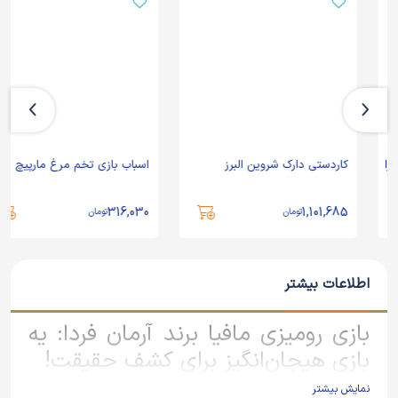
کاردستی دارک شروین البرز
اسباب بازی تخم مرغ مارپیچ لیرو
316,030
1,101,685
تومان
تومان
اطلاعات بیشتر
بازی رومیزی مافیا برند آرمان فردا: یه
بازی هیجان‌انگیز برای کشف حقیقت!
نمایش بیشتر
بازی رومیزی مافیا از برند آرمان فردا، یه بازی گروهی و