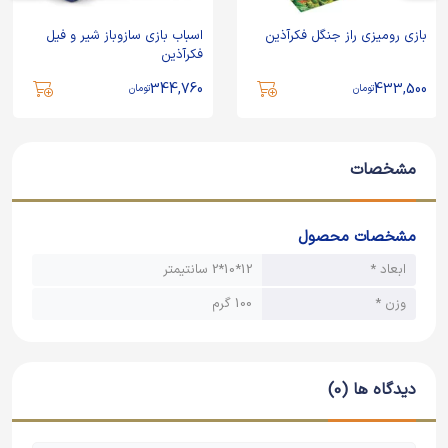
بازی رومیزی راز جنگل فکرآذین
اسباب بازی سازوباز شیر و فیل
فکرآذین
344,760
433,500
تومان
تومان
مشخصات
مشخصات محصول
ابعاد *
12*10*2 سانتیمتر
وزن *
100 گرم
دیدگاه ها (0)