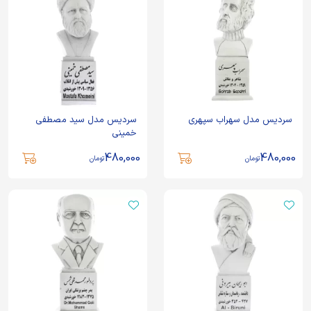
سردیس مدل سهراب سپهری
سردیس مدل سید مصطفی
خمینی
480,000
480,000
تومان
تومان