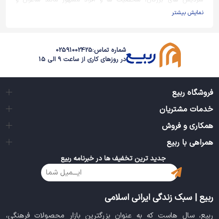
سردیس های بزرگان، شخصیت ها و افراد مشهور مانند شاعران و
بازیگران و...
نمایش بیشتر
شماره تماس:
02591002425
در روزهای کاری از ساعت 9 الی 15
فروشگاه ربیع
خدمات مشتریان
همکاری و فروش
همراهی با ربیع
جدید ترین تخفیف ها در خبرنامه ربیع
ربیع | سبک زندگی ایرانی اسلامی
ربیع، سال هاست که به عنوان بزرگترین بازار محصولات فرهنگی،