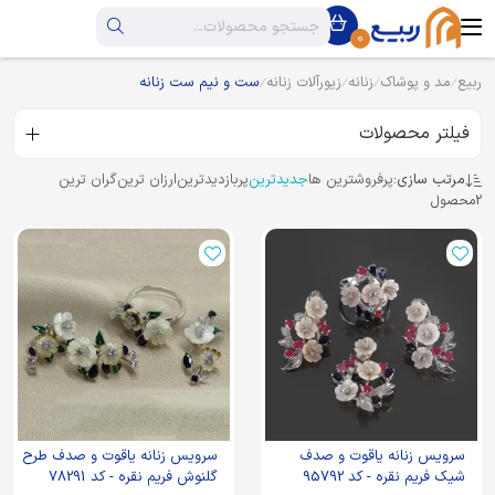
0
ربیع
مد و پوشاک
زنانه
زیورآلات زنانه
ست و نیم ست زنانه
فیلتر محصولات
مرتب سازی:
پرفروشترین ها
جدیدترین
پربازدیدترین
ارزان ترین
گران ترین
2
محصول
سرویس زنانه یاقوت و صدف
سرویس زنانه یاقوت و صدف طرح
شیک فریم نقره - کد 95792
گلنوش فریم نقره - کد 78291