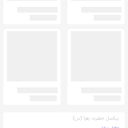
پیکسل حضرت زهرا (س)