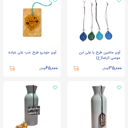
آویز ماشین طرح یا علی ابن
آویز خودرو طرح حب علی عباده
موسی الرضا(ع)
65,000
35,000
تومان
تومان