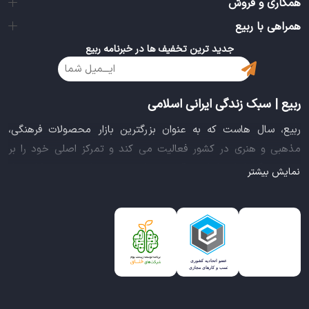
همکاری و فروش
برای عزیزانتان تهیه کنید و به کسانی که ماشین دارند هدیه دهید.
همراهی با ربیع
خودتان هم برای زینت بخشی به وسیله نقلیه تان حتما از میان زیباترین
ها، انتخاب کنید.
جدید ترین تخفیف ها در خبرنامه ربیع
ربیع | سبک زندگی ایرانی اسلامی
ربیع، سال هاست که به عنوان بزرگترین بازار محصولات فرهنگی،
مذهبی و هنری در کشور فعالیت می کند و تمرکز اصلی خود را بر
سبک زندگی ایرانی اسلامی قرار داده است. این بازار مجموعه کاملی از
نمایش بیشتر
بهترین محصولات سبک زندگی سالم را فراهم آورده تا تمام نیازهای
شما را برای خرید اینترنتی کالاهای فرهنگی، مذهبی و هنری برآورده
نماید.
ایده خلاقانه عرضه محصولات فرهنگی در بستر اینترنت باعث شد تا
ربیع، علاوه بر داشتن نماد اعتماد الکترونیکی و مجوز سازمان صنفی
رایانه ای کشور، گواهی شرکت خلاق را از معاونت علمی و فناوری
ریاست جمهوری دریافت نماید و در خلق تجربه یک خرید آنلاین