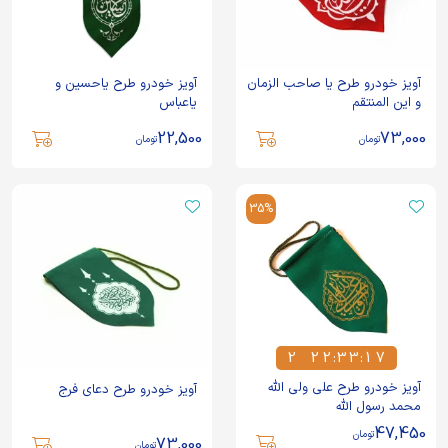
آویز خودرو طرح یا صاحب الزمان
آویز خودرو طرح یاحسین و
و این المنتقم
یاعباس
22,500
73,000
تومان
تومان
35%
2
2
2
:
3
3
:
1
7
2
2
2
3
3
1
7
آویز خودرو طرح علی ولی الله
آویز خودرو طرح دعای فرج
محمد رسول الله
47,450
تومان
73,000
تومان