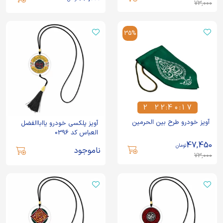
73,000
35%
2
2
2
:
4
0
:
1
7
2
2
2
4
0
1
7
آویز خودرو طرح بین الحرمین
آویز پلکسی خودرو یااباالفضل
العباس کد 0396
47,450
تومان
ناموجود
73,000