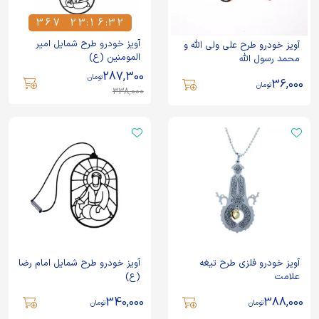
3
6
7
2
3
:
1
6
:
3
2
3
6
7
2
3
1
6
3
2
آویز خودرو طرح شمایل امیر
آویز خودرو طرح علی ولی الله و
المومنین (ع)
محمد رسول الله
287,300
تومان
36,000
تومان
338,000
آویز خودرو فلزی طرح تیغه
آویز خودرو طرح شمایل امام رضا
علامت
(ع)
340,000
388,000
تومان
تومان