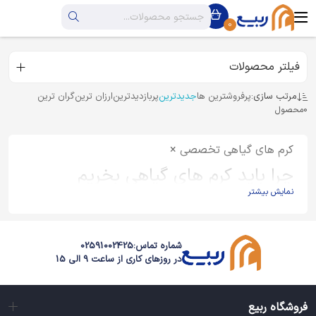
0
فیلتر محصولات
مرتب سازی:
پرفروشترین ها
جدیدترین
پربازدیدترین
ارزان ترین
گران ترین
0
محصول
کرم های گیاهی تخصصی ×
چرا باید کرم های گیاهی بخریم
نمایش بیشتر
دلایل استفاده از کرم های گیاهی به جای کرم های شیمیایی فراوان است
البته هر کرم گیاهی با توجه به ترکیبات خاصی که دارد، تاثیرگذاری
متفاوتی هم خواهد داشت اما به طور کلی همه انواع کرم گیاهی،
شماره تماس:
02591002425
خاصیت ضدالتهابی دارند و هر کس با پوست حساس و ملتهب هم
در روزهای کاری از ساعت 9 الی 15
می‌تواند با خیال راحت از این کرم ها استفاده کند، جالب است بدانید به
دلیل ترکیبات اولیه طبیعی این کرم ها سبب برطرف شدن خارش، خشکی،
قرمزی، سوزش پوست های خشک هم می شوند.
فروشگاه ربیع