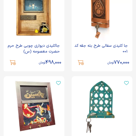
جا کلیدی سفالی طرح بته جقه کد
جاکلیدی دیواری چوبی طرح حرم
001
حضرت معصومه (س)
498,000
770,000
تومان
تومان