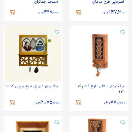
آهنربایی طرح سامان
مسجد جمکران
498,000
147,300
تومان
تومان
جا کلیدی سفالی طرح گندم کد
جاکلیدی دیواری طرح جیران کد 10
002
2,075,000
770,000
تومان
تومان