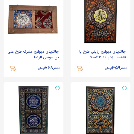
جاکلیدی دیواری رزینی طرح یا
جاکلیدی دیواری متبرک طرح علی
فاطمه الزهرا کد 70043
بن موسی الرضا
768,000
459,000
تومان
تومان