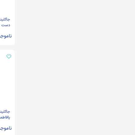
جاکلیدی
دست حی
ناموجو
جاکلید
یافاطم
ناموجو