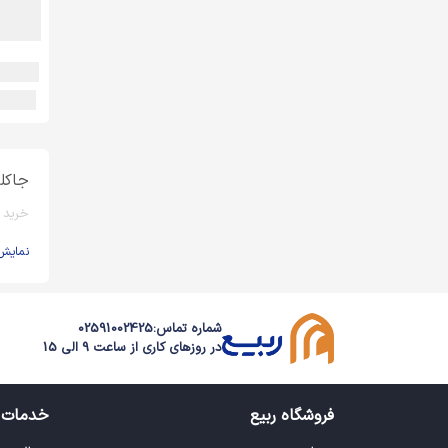
جاکل
خرید ا
نمایش
شماره تماس:
02591002425
در روزهای کاری از ساعت 9 الی 15
فروشگاه ربیع
خدمات 