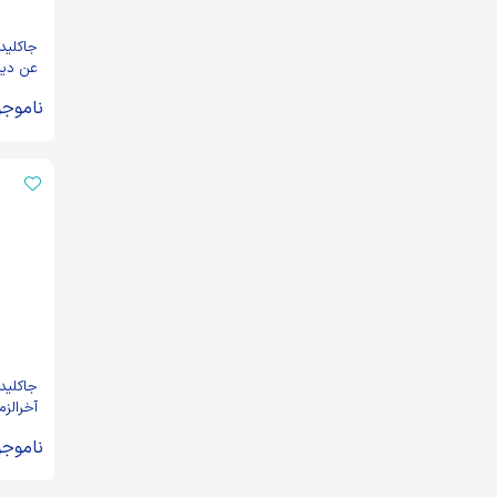
جاکلید
عن دین
ناموجو
جاکلید
آخرالز
ناموجو