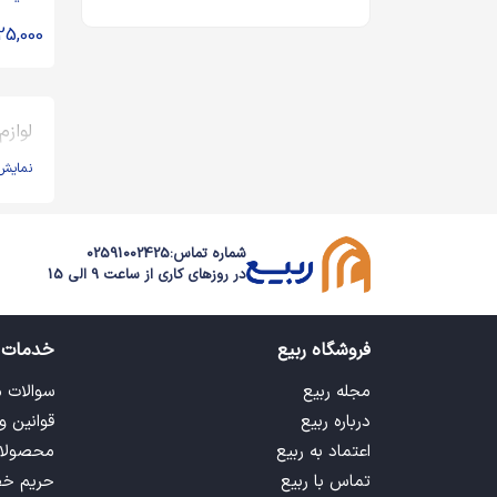
اندیشه
25,000
لوازم
نمایش
شماره تماس:
02591002425
در روزهای کاری از ساعت 9 الی 15
فروشگاه ربیع
خدمات 
مجله ربیع
سوالات 
درباره ربیع
قوانین و
اعتماد به ربیع
محصولا
تماس با ربیع
حریم خ