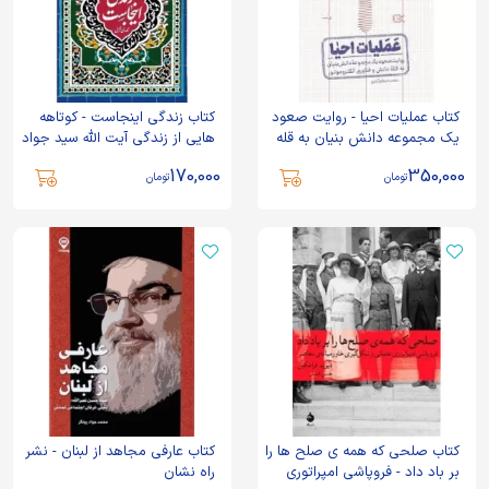
کتاب عملیات احیا - روایت صعود
کتاب زندگی اینجاست - کوتاهه
یک مجموعه دانش بنیان به قله
هایی از زندگی آیت الله سید جواد
دانش و فناوری الکترو موتور - نشر
خامنه ای - نشر انقلاب اسلامی
170,000
350,000
راه یار
تومان
تومان
کتاب صلحی که همه ی صلح ها را
کتاب عارفی مجاهد از لبنان - نشر
بر باد داد - فروپاشی امپراتوری
راه نشان