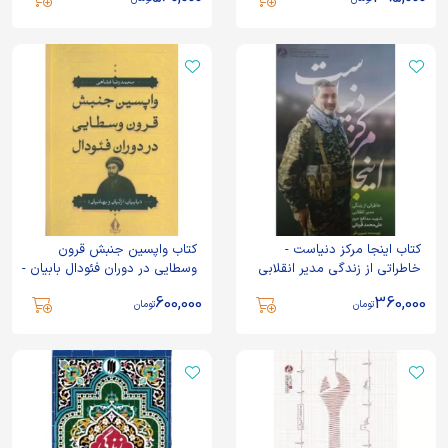
تحلیلی رهبر انقلاب حضرت آیت
الله خامنه ای - نشر دانشگاه
جامع امام حسین (ع)
کتاب اینجا مرکز دنیاست -
کتاب واپسین جنبش قرون
خاطراتی از زندگی مدیر انقلابی
وسطایی در دوران فئودال بابیان -
شهید مدافع حرم علی محمد
ازلیان - بهائیان - نشر بدرقه
600,000
360,000
قربانی - نشر راه یار
جاویدان
تومان
تومان