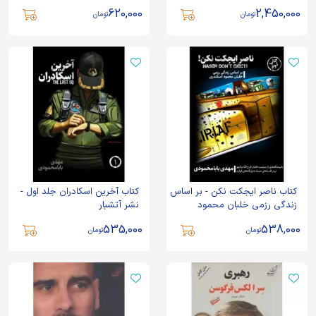
عثمانی و شکل گیری خاور میانه ی
620,000
2,450,000
معاصر - نشر ماهی
تومان
تومان
کتاب ناصر ایجکت نکن - بر اساس
کتاب آخرین اسکادران جلد اول -
زندگی رزمی خلبان محمود
نشر آتشبار
اسکندری - نشر آتشبار
535,000
538,000
تومان
تومان