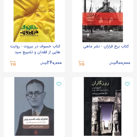
کتاب برج فرازان - نشر ماهی
کتاب خسوف در بیروت - روایت
هایی از فقدان و تشییع سید
حسن نصرالله - به نشر
260,000
800,000
تومان
تومان