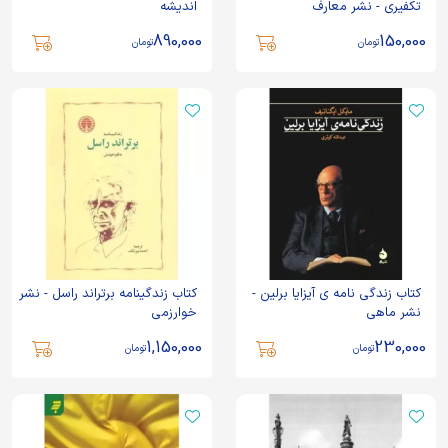
تکفیری - نشر معارف
اندیشه
890,000
150,000
تومان
تومان
کتاب زندگی نامه ی آیزایا برلین -
کتاب زندگینامه برتراند راسل - نشر
نشر ماهی
خوارزمی
1,150,000
230,000
تومان
تومان