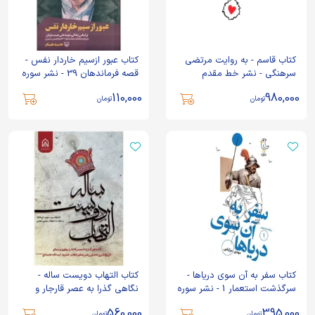
کتاب قاسم - به روایت مرتضی
کتاب عبور ازسیم خاردار نفس -
سرهنگی - نشر خط مقدم
قصه فرماندهان 39 - نشر سوره
مهر
110,000
980,000
تومان
تومان
کتاب سفر به آن سوی دریاها -
کتاب التهاب دویست ساله -
سرگذشت استعمار 1 - نشر سوره
نگاهی گذرا به عصر قارجار و
مهر
پهلوی بر مبنای تاریخ نگاری
560,000
395,000
تومان
تومان