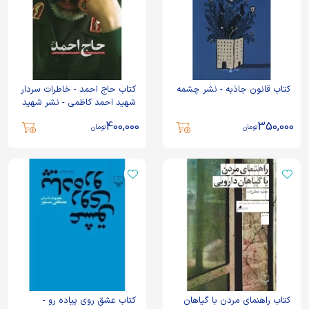
کتاب قانون جاذبه - نشر چشمه
کتاب حاج احمد - خاطرات سردار
شهید احمد کاظمی - نشر شهید
کاظمی
400,000
350,000
تومان
تومان
کتاب راهنمای مردن با گیاهان
کتاب عشق روی پیاده رو -