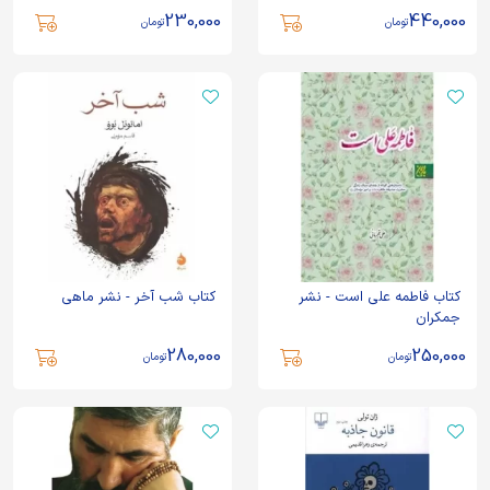
230,000
440,000
تومان
تومان
کتاب فاطمه علی است - نشر
کتاب شب آخر - نشر ماهی
جمکران
280,000
250,000
تومان
تومان