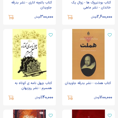
کتاب بودنبروک ها - زوال یک
کتاب باغچه اناری - نشر بدرقه
خاندان - نشر ماهی
جاویدان
300,000
2,600,000
تومان
تومان
کتاب هملت - نشر بدرقه جاویدان
کتاب چ‍ه‍ل ن‍ام‍ه ی کوتاه ب‍ه
ه‍م‍س‍رم - نشر روزبهان
140,000
700,000
تومان
تومان