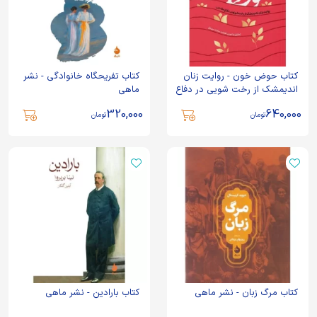
کتاب حوض خون - روایت زنان
کتاب تفریحگاه خانوادگی - نشر
اندیمشک از رخت شویی در دفاع
ماهی
مقدس - نشر راه یار
320,000
640,000
تومان
تومان
کتاب مرگ زبان - نشر ماهی
کتاب بارادین - نشر ماهی