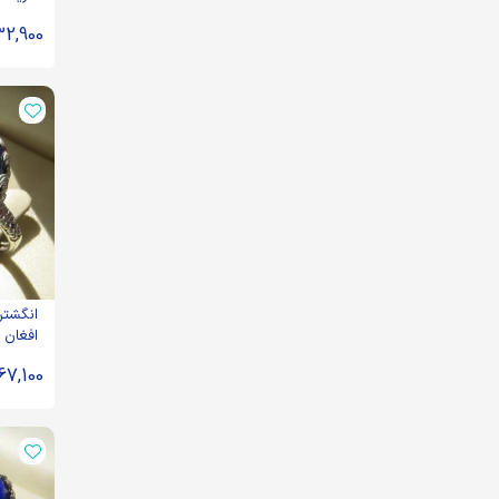
32,900
انگشتر 
71408
67,100