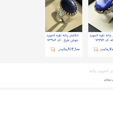
زنانه نقره لاجورد
انگشتر زنانه نقره لاجورد
 کد 72276
خوش طرح - کد 73906
10,812,100
10,7
تومان
تومان
ر لاجورد زنانه
 بیشتر