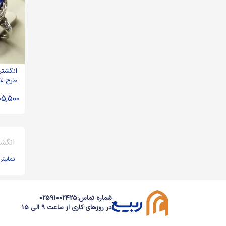
انگشتر 
طرح لاله-
05,500
انگشت
نمایش
شماره تماس:
02591002425
در روزهای کاری از ساعت 9 الی 15