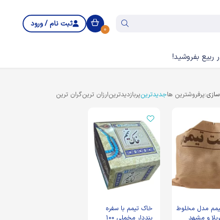
ثبت نام / ورود
0
 ربیع بفروشید!
ازی:
پرفروشترین ها
جدیدترین
پربازدیدترین
ارزان ترین
گران ترین
خاک تیمم مدل مخلوط
خاک تیمم با سفره
بلا و مشهد
بنددار مخملی 100