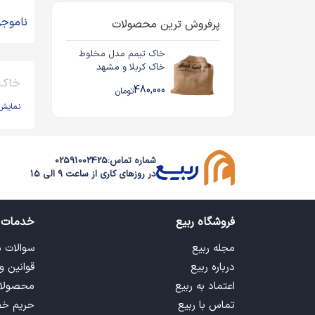
مقدس
ناموجو
پرفروش ترین محصولات
خاک تیمم مدل مخلوط
خاک کربلا و مشهد
مقدس
خاک 
480,000
تومان
نمایش
شماره تماس:
02591002425
در روزهای کاری از ساعت 9 الی 15
فروشگاه ربیع
خدمات 
مجله ربیع
سوالات 
درباره ربیع
قوانین و
اعتماد به ربیع
محصولا
تماس با ربیع
حریم خ