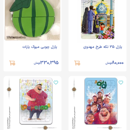
پازل 35 تکه طرح مهدوی
پازل چوبی میوک یارات
330,395
80,000
تومان
تومان