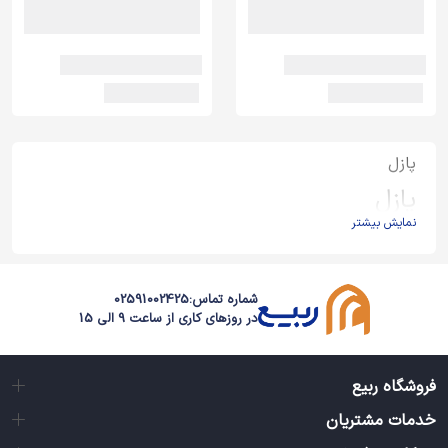
پازل
پازل
نمایش بیشتر
پازل یکی از جذاب‌ترین سرگرمی‌هاست و برای هر گروه سنی‌ای مناسب
است. مهم‌ نیست شما چند ساله باشید احتمالاً پازلی وجود خواهد داشت
که از آن لذت ببرید. پازل‌ها یکی از اولین بازی‌هایی هستند که می‌توانید
شماره تماس:
02591002425
برای تقویت ذهن بچه‌ها برایشان تهیه کنید. مثلا برای کودک زیر سه سال
در روزهای کاری از ساعت 9 الی 15
طرح پازل‌ها ساده و تعداد تکه‌ها کم است. هرچه سن بالا می‌رود طرح‌ها
می‌تواند پیچیده تر شود. پازل برای یادگیری مفاهیمی مانند اعداد هم
مناسب است و برای یاد دادن جای قاره‌ها روی کره‌ زمین یا نقشه ایران به
فروشگاه ربیع
بچه‌ها هم می‌توانید از نقشه استفاده کنید. پازل حیوانات هم برای آشنایی
بچه‌های زیر دو سال بسیار مناسب هستند.
خدمات مشتریان
البته تنوع این محصول به همین جا ختم نمی‌شود. این روزها می‌توانید